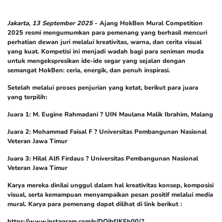
Jakarta, 13 September 2025
- Ajang
HokBen Mural Competition
2025
resmi mengumumkan para pemenang yang berhasil mencuri
perhatian dewan juri melalui kreativitas, warna, dan cerita visual
yang kuat. Kompetisi ini menjadi wadah bagi para seniman muda
untuk mengekspresikan ide-ide segar yang sejalan dengan
semangat HokBen: ceria, energik, dan penuh inspirasi.
Setelah melalui proses penjurian yang ketat, berikut para juara
yang terpilih:
Juara 1: M. Eugine Rahmadani
? UIN Maulana Malik Ibrahim, Malang
Juara 2: Mohammad Faisal F
? Universitas Pembangunan Nasional
Veteran Jawa Timur
Juara 3: Hilal Alfi Firdaus
? Universitas Pembangunan Nasional
Veteran Jawa Timur
Karya mereka dinilai unggul dalam hal kreativitas konsep, komposisi
visual, serta kemampuan menyampaikan pesan positif melalui media
mural. Karya para pemenang dapat dilihat di link berikut :
https://www.instagram.com/p/DOibfJKEh00/?